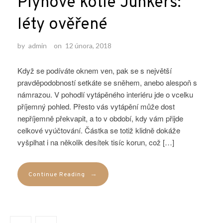
Plynové kotle Junkers:
léty ověřené
by
admin
on
12 února, 2018
Když se podíváte oknem ven, pak se s největší
pravděpodobností setkáte se sněhem, anebo alespoň s
námrazou. V pohodlí vytápěného interiéru jde o vcelku
příjemný pohled. Přesto vás vytápění může dost
nepříjemně překvapit, a to v období, kdy vám přijde
celkové vyúčtování. Částka se totiž klidně dokáže
vyšplhat i na několik desítek tisíc korun, což […]
→
Continue Reading