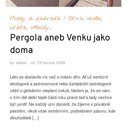
Hobby a zahrada
/
Okna, dveře,
vrata, střechy...
Pergola aneb Venku jako
doma
by
admin
on
19 června, 2018
Léto se dostavilo víc než o měsíc dřív. Ať už seriózní
ekologové a astronomové nebo šarlatánští astrologové
věští o globálním oteplení cokoli, faktem je, že se nám
v čím dál delší teplé části roku právě teď a tady nechce
být uvnitř. Ne každý umí docenit, že žijeme v půvabně
pestrém, nikoli však extrémním, podnebném pásmu, kde
dlouhodobě […]