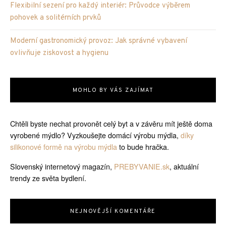
Flexibilní sezení pro každý interiér: Průvodce výběrem
pohovek a solitérních prvků
Moderní gastronomický provoz: Jak správné vybavení
ovlivňuje ziskovost a hygienu
MOHLO BY VÁS ZAJÍMAT
Chtěli byste nechat provonět celý byt a v závěru mít ještě doma
vyrobené mýdlo? Vyzkoušejte domácí výrobu mýdla,
díky
silikonové formě na výrobu mýdla
to bude hračka.
Slovenský internetový magazín,
PREBYVANIE.sk
, aktuální
trendy ze světa bydlení.
NEJNOVĚJŠÍ KOMENTÁŘE