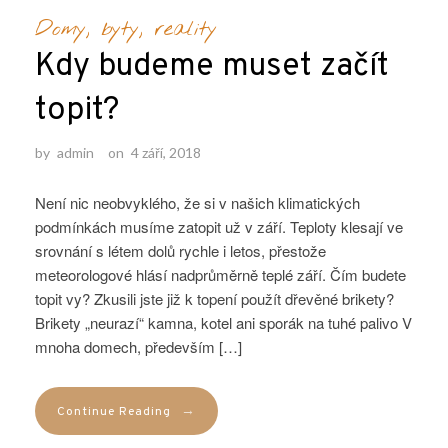
Domy, byty, reality
Kdy budeme muset začít
topit?
by
admin
on
4 září, 2018
Není nic neobvyklého, že si v našich klimatických
podmínkách musíme zatopit už v září. Teploty klesají ve
srovnání s létem dolů rychle i letos, přestože
meteorologové hlásí nadprůměrně teplé září. Čím budete
topit vy? Zkusili jste již k topení použít dřevěné brikety?
Brikety „neurazí“ kamna, kotel ani sporák na tuhé palivo V
mnoha domech, především […]
→
Continue Reading