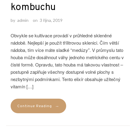
kombuchu
by
admin
on
3 října, 2019
Obvykle se kultivace provádí v průhledné skleněné
nádobě. Nejlepší je použít třílitrovou sklenici. Čím větší
nádoba, tím více máte sladké “medúzy”. V průmyslu tato
houba může dosáhnout váhy jednoho metrického centu v
čisté formě. Opravdu, tato houba má takovou vlastnost –
postupně zaplňuje všechny dostupné volné plochy s
nezbytnými podmínkami. Tento elixír obsahuje užitečný
vitamín […]
→
Continue Reading