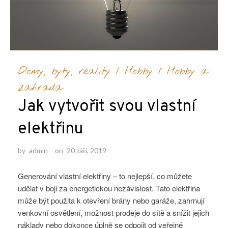
Domy, byty, reality
/
Hobby
/
Hobby a
zahrada
Jak vytvořit svou vlastní
elektřinu
by
admin
on
20 září, 2019
Generování vlastní elektřiny – to nejlepší, co můžete
udělat v boji za energetickou nezávislost. Tato elektřina
může být použita k otevření brány nebo garáže, zahrnují
venkovní osvětlení, možnost prodeje do sítě a snížit jejich
náklady nebo dokonce úplně se odpojit od veřejné