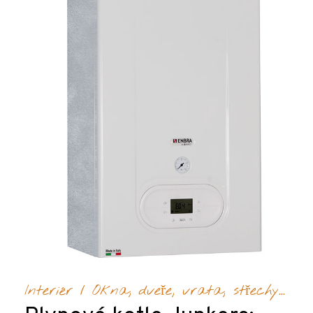
Interiér
/
Okna, dveře, vrata, střechy...