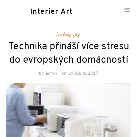
Interier Art
Skip
Interiér
to
content
Technika přináší více stresu
do evropských domácností
by
admin
on
19 dubna, 2017