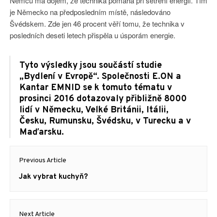
Němců má dojem, že technika pomáhá při šetření energií. Tím
je Německo na předposledním místě, následováno
Švédskem. Zde jen 46 procent věří tomu, že technika v
posledních deseti letech přispěla u úsporám energie.
Tyto výsledky jsou součástí studie
„Bydlení v Evropě“. Společnosti E.ON a
Kantar EMNID se k tomuto tématu v
prosinci 2016 dotazovaly přibližně 8000
lidí v Německu, Velké Británii, Itálii,
Česku, Rumunsku, Švédsku, v Turecku a v
Maďarsku.
Navigace
Previous Article
pro
Previous
Jak vybrat kuchyň?
příspěvek
post:
Next Article