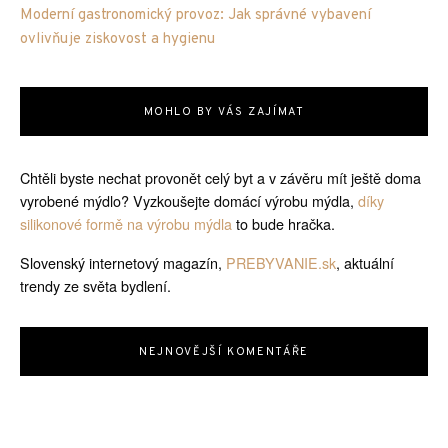
Moderní gastronomický provoz: Jak správné vybavení
ovlivňuje ziskovost a hygienu
MOHLO BY VÁS ZAJÍMAT
Chtěli byste nechat provonět celý byt a v závěru mít ještě doma
vyrobené mýdlo? Vyzkoušejte domácí výrobu mýdla,
díky
silikonové formě na výrobu mýdla
to bude hračka.
Slovenský internetový magazín,
PREBYVANIE.sk
, aktuální
trendy ze světa bydlení.
NEJNOVĚJŠÍ KOMENTÁŘE