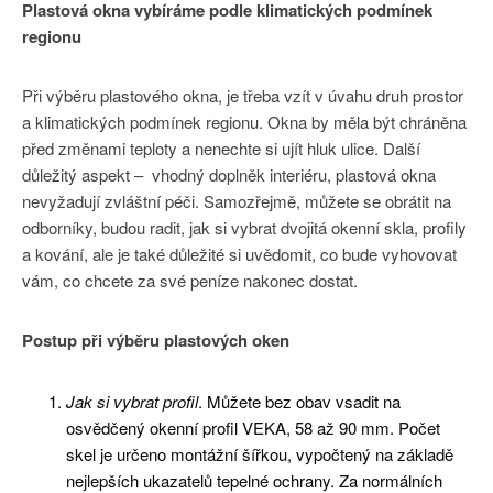
Plastová okna vybíráme podle klimatických podmínek
regionu
Při výběru plastového okna, je třeba vzít v úvahu druh prostor
a klimatických podmínek regionu. Okna by měla být chráněna
před změnami teploty a nenechte si ujít hluk ulice. Další
důležitý aspekt – vhodný doplněk interiéru, plastová okna
nevyžadují zvláštní péči. Samozřejmě, můžete se obrátit na
odborníky, budou radit, jak si vybrat dvojitá okenní skla, profily
a kování, ale je také důležité si uvědomit, co bude vyhovovat
vám, co chcete za své peníze nakonec dostat.
Postup při výběru plastových oken
Jak si vybrat profil
. Můžete bez obav vsadit na
osvědčený okenní profil VEKA, 58 až 90 mm. Počet
skel je určeno montážní šířkou, vypočtený na základě
nejlepších ukazatelů tepelné ochrany. Za normálních