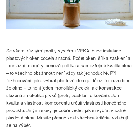
Se všemi různými profily systému VEKA, bude instalace
plastových oken docela snadná. Počet oken, šířka zasklení a
montážní rozměry, cenová politika a samozřejmě kvalita okna
– to všechno obsáhnout není vždy tak jednoduché. Při
rozhodování, jaké vybrat plastové okno je důležité si uvědomit,
že okno – to není jeden monolitický celek, ale konstrukce
složená z několika prvků (profil, zasklení a kování). Jen
kvalita a vlastnosti komponentu určují vlastnosti konečného
produktu. Jinými slovy, je dobré vědět, jak si vybrat vhodné
plastová okna. Musíte přesně znát všechna kritéria, vztahují
se na výběr.