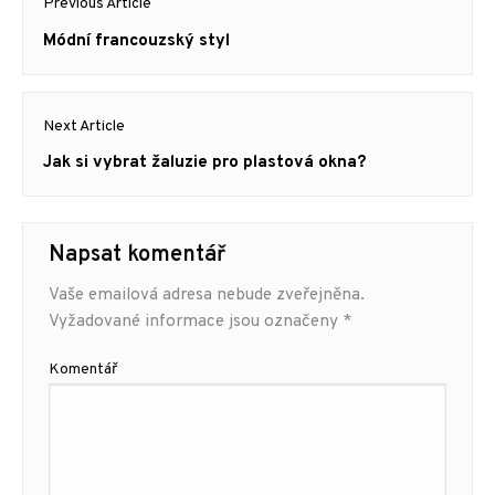
Previous Article
pro
Previous
Módní francouzský styl
příspěvek
post:
Next Article
Next
Jak si vybrat žaluzie pro plastová okna?
post:
Napsat komentář
Vaše emailová adresa nebude zveřejněna.
Vyžadované informace jsou označeny
*
Komentář