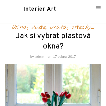
Interier Art
Skip
Okna, dveře, vrata, střechy...
to
content
Jak si vybrat plastová
okna?
by
admin
on
17 dubna, 2017