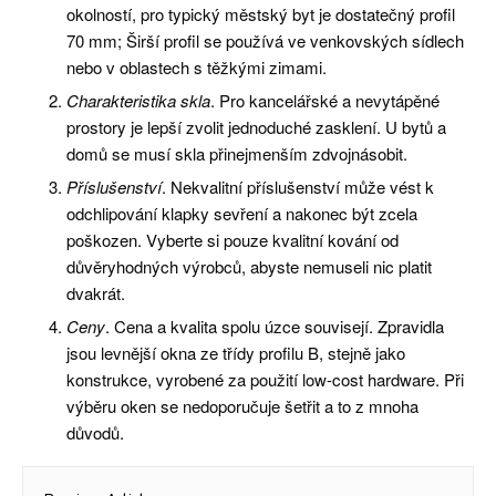
okolností, pro typický městský byt je dostatečný profil
70 mm; Širší profil se používá ve venkovských sídlech
nebo v oblastech s těžkými zimami.
Charakteristika skla
. Pro kancelářské a nevytápěné
prostory je lepší zvolit jednoduché zasklení. U bytů a
domů se musí skla přinejmenším zdvojnásobit.
Příslušenství
. Nekvalitní příslušenství může vést k
odchlipování klapky sevření a nakonec být zcela
poškozen. Vyberte si pouze kvalitní kování od
důvěryhodných výrobců, abyste nemuseli nic platit
dvakrát.
Ceny
. Cena a kvalita spolu úzce souvisejí. Zpravidla
jsou levnější okna ze třídy profilu B, stejně jako
konstrukce, vyrobené za použití low-cost hardware. Při
výběru oken se nedoporučuje šetřit a to z mnoha
důvodů.
Navigace