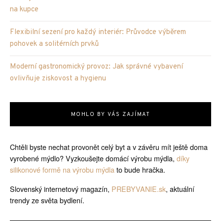
na kupce
Flexibilní sezení pro každý interiér: Průvodce výběrem
pohovek a solitérních prvků
Moderní gastronomický provoz: Jak správné vybavení
ovlivňuje ziskovost a hygienu
MOHLO BY VÁS ZAJÍMAT
Chtěli byste nechat provonět celý byt a v závěru mít ještě doma
vyrobené mýdlo? Vyzkoušejte domácí výrobu mýdla,
díky
silikonové formě na výrobu mýdla
to bude hračka.
Slovenský internetový magazín,
PREBYVANIE.sk
, aktuální
trendy ze světa bydlení.