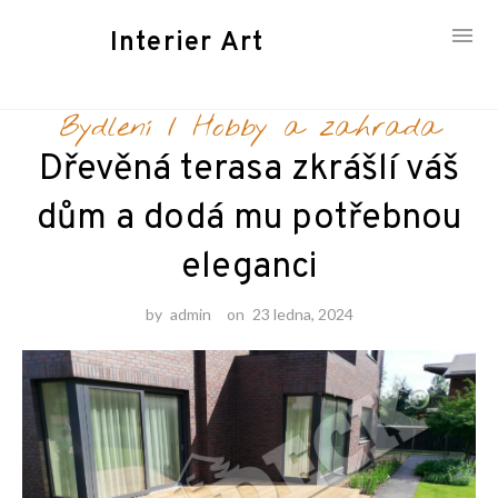
Interier Art
Skip
Bydlení
/
Hobby a zahrada
to
content
Dřevěná terasa zkrášlí váš
dům a dodá mu potřebnou
eleganci
by
admin
on
23 ledna, 2024