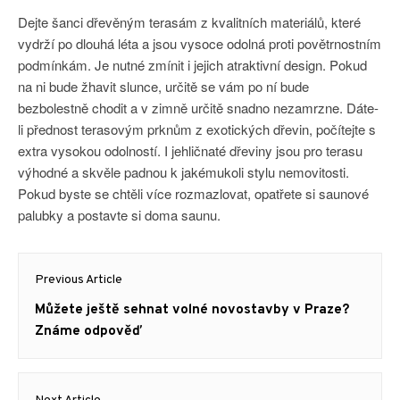
Dejte šanci dřevěným terasám z kvalitních materiálů, které
vydrží po dlouhá léta a jsou vysoce odolná proti povětrnostním
podmínkám. Je nutné zmínit i jejich atraktivní design. Pokud
na ni bude žhavit slunce, určitě se vám po ní bude
bezbolestně chodit a v zimně určitě snadno nezamrzne. Dáte-
li přednost terasovým prknům z exotických dřevin, počítejte s
extra vysokou odolností. I jehličnaté dřeviny jsou pro terasu
výhodné a skvěle padnou k jakémukoli stylu nemovitosti.
Pokud byste se chtěli více rozmazlovat, opatřete si saunové
palubky a postavte si doma saunu.
Navigace
Previous Article
pro
Previous
Můžete ještě sehnat volné novostavby v Praze?
příspěvek
post:
Známe odpověď