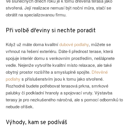
Ve slunečných dnech roku je k tomu dřevěná terasa jako
stvořená. Její realizace nemusí být noční můra, stačí se
obrátit na specializovanou firmu.
Při volbě dřeviny si nechte poradit
Když už máte doma kvalitní
dubové podlahy
, můžete se
vrhnout na řešení exteriéru. Dáte-li přednost terase, která
spojuje interiér domu s venkovním prostředím, nešlápnete
vedle. Nejenže vytvoříte kvalitní místo relaxace, ale také
obytný prostor rozšíříte a smysluplně spojíte.
Dřevěné
podlahy
s příslušenstvím jsou k tomu jako stvořené.
Rozhodně budete potřebovat terasová prkna, smrkové
palubky či podkladní hranoly a spojovací vruty. Výstavba
terasy je pro nezkušeného náročná, ale s pomocí odborníků to
nebude oříšek.
Výhody, kam se podíváš