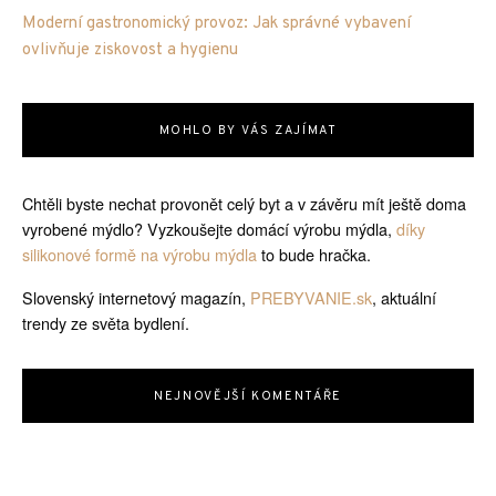
Moderní gastronomický provoz: Jak správné vybavení
ovlivňuje ziskovost a hygienu
MOHLO BY VÁS ZAJÍMAT
Chtěli byste nechat provonět celý byt a v závěru mít ještě doma
vyrobené mýdlo? Vyzkoušejte domácí výrobu mýdla,
díky
silikonové formě na výrobu mýdla
to bude hračka.
Slovenský internetový magazín,
PREBYVANIE.sk
, aktuální
trendy ze světa bydlení.
NEJNOVĚJŠÍ KOMENTÁŘE