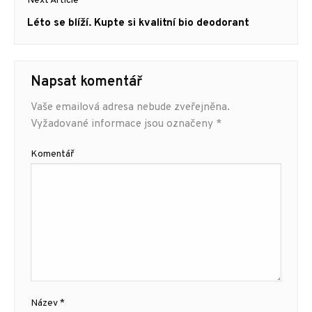
Next Article
Next
Léto se blíží. Kupte si kvalitní bio deodorant
post:
Napsat komentář
Vaše emailová adresa nebude zveřejněna.
Vyžadované informace jsou označeny
*
Komentář
Název
*