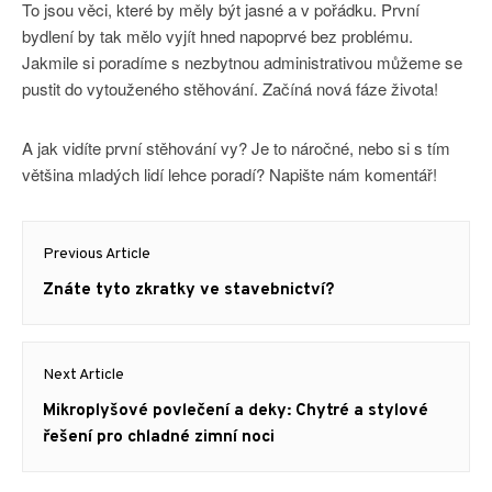
To jsou věci, které by měly být jasné a v pořádku. První
bydlení by tak mělo vyjít hned napoprvé bez problému.
Jakmile si poradíme s nezbytnou administrativou můžeme se
pustit do vytouženého stěhování. Začíná nová fáze života!
A jak vidíte první stěhování vy? Je to náročné, nebo si s tím
většina mladých lidí lehce poradí? Napište nám komentář!
Navigace
Previous Article
pro
Previous
Znáte tyto zkratky ve stavebnictví?
příspěvek
post:
Next Article
Next
Mikroplyšové povlečení a deky: Chytré a stylové
post:
řešení pro chladné zimní noci