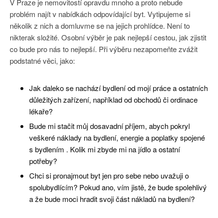
V Praze je nemovitostí opravdu mnoho a proto nebude
problém najít v nabídkách odpovídající byt. Vytipujeme si
několik z nich a domluvme se na jejich prohlídce. Není to
nikterak složité. Osobní výběr je pak nejlepší cestou, jak zjistit
co bude pro nás to nejlepší. Při výběru nezapomeňte zvážit
podstatné věci, jako:
Jak daleko se nachází bydlení od mojí práce a ostatních
důležitých zařízení, například od obchodů či ordinace
lékaře?
Bude mi stačit můj dosavadní příjem, abych pokryl
veškeré náklady na bydlení, energie a poplatky spojené
s bydlením . Kolik mi zbyde mi na jídlo a ostatní
potřeby?
Chci si pronajmout byt jen pro sebe nebo uvažuji o
spolubydlícím? Pokud ano, vím jistě, že bude spolehlivý
a že bude moci hradit svoji část nákladů na bydlení?