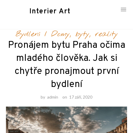
Interier Art
Skip
Bydlení
/
Domy, byty, reality
to
content
Pronájem bytu Praha očima
mladého člověka. Jak si
chytře pronajmout první
bydlení
by
admin
on
17 září, 2020