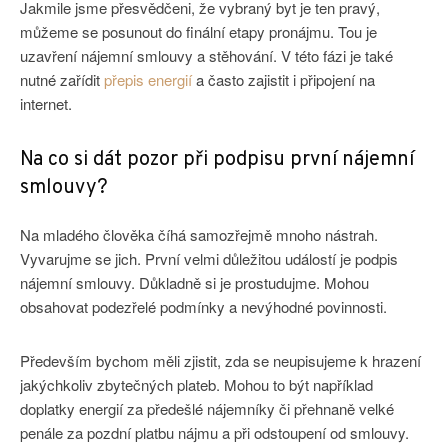
Jakmile jsme přesvědčeni, že vybraný byt je ten pravý,
můžeme se posunout do finální etapy pronájmu. Tou je
uzavření nájemní smlouvy a stěhování. V této fázi je také
nutné zařídit
přepis energií
a často zajistit i připojení na
internet.
Na co si dát pozor při podpisu první nájemní
smlouvy?
Na mladého člověka číhá samozřejmě mnoho nástrah.
Vyvarujme se jich. První velmi důležitou událostí je podpis
nájemní smlouvy. Důkladně si je prostudujme. Mohou
obsahovat podezřelé podmínky a nevýhodné povinnosti.
Především bychom měli zjistit, zda se neupisujeme k hrazení
jakýchkoliv zbytečných plateb. Mohou to být například
doplatky energií za předešlé nájemníky či přehnaně velké
penále za pozdní platbu nájmu a při odstoupení od smlouvy.