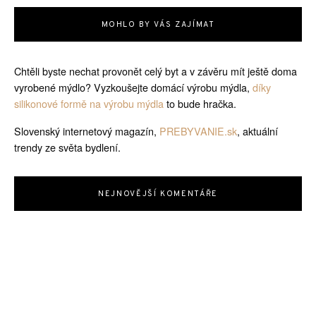
MOHLO BY VÁS ZAJÍMAT
Chtěli byste nechat provonět celý byt a v závěru mít ještě doma
vyrobené mýdlo? Vyzkoušejte domácí výrobu mýdla,
díky
silikonové formě na výrobu mýdla
to bude hračka.
Slovenský internetový magazín,
PREBYVANIE.sk
, aktuální
trendy ze světa bydlení.
NEJNOVĚJŠÍ KOMENTÁŘE